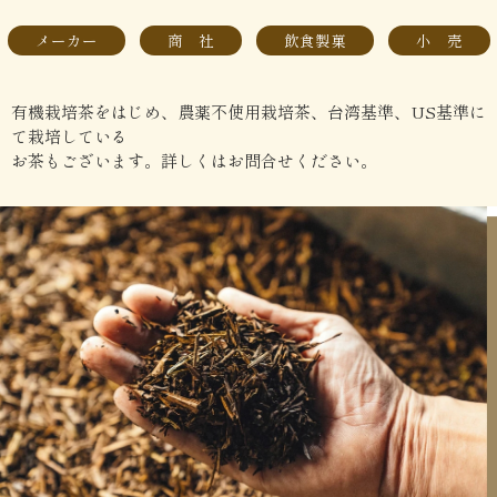
メーカー
商 社
飲食製菓
小 売
有機栽培茶をはじめ、農薬不使用栽培茶、台湾基準、US基準に
て栽培している
お茶もございます。詳しくはお問合せください。