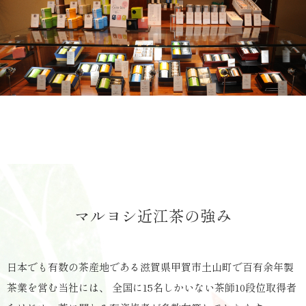
マルヨシ近江茶の強み
日本でも有数の茶産地である滋賀県甲賀市土山町で百有余年製
茶業を営む当社には、
全国に15名しかいない茶師10段位取得者