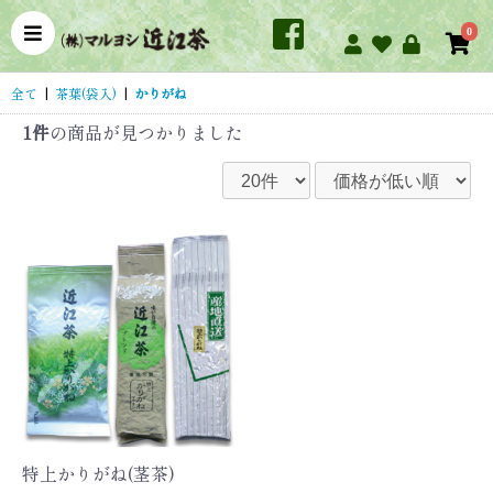
0
全て
|
茶葉(袋入)
|
かりがね
1件
の商品が見つかりました
特上かりがね(茎茶)