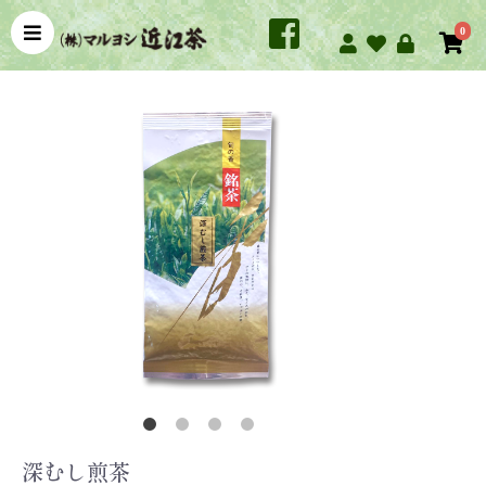
0
深むし煎茶